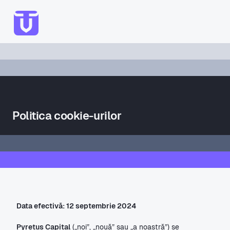
Despre noi
Abordarea noastră
Echipă
Beneficii
Politica cookie-urilor
Contactați-ne
->
Data efectivă: 12 septembrie 2024
Pyretus Capital
 („noi”, „nouă” sau „a noastră”) se 