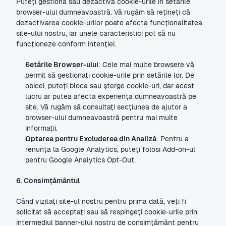
Puteți gestiona sau dezactiva cookie-urile în setările 
browser-ului dumneavoastră. Vă rugăm să rețineți că 
dezactivarea cookie-urilor poate afecta funcționalitatea 
site-ului nostru, iar unele caracteristici pot să nu 
funcționeze conform intenției.
Setările Browser-ului
: Cele mai multe browsere vă 
permit să gestionați cookie-urile prin setările lor. De 
obicei, puteți bloca sau șterge cookie-uri, dar acest 
lucru ar putea afecta experiența dumneavoastră pe 
site. Vă rugăm să consultați secțiunea de ajutor a 
browser-ului dumneavoastră pentru mai multe 
informații.
Optarea pentru Excluderea din Analiză
: Pentru a 
renunța la Google Analytics, puteți folosi Add-on-ul 
pentru Google Analytics Opt-Out.
6. Consimțământul
Când vizitați site-ul nostru pentru prima dată, veți fi 
solicitat să acceptați sau să respingeți cookie-urile prin 
intermediul banner-ului nostru de consimțământ pentru 